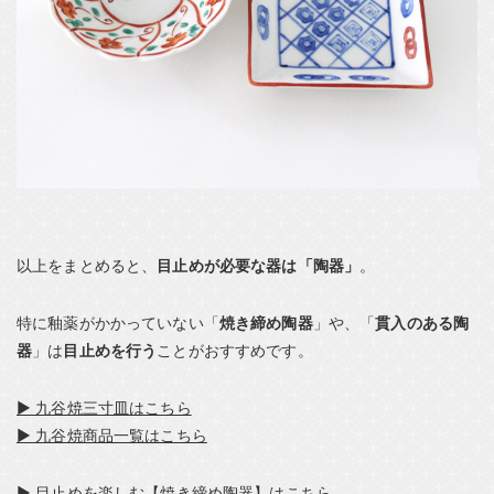
以上をまとめると、
目止めが必要な器は「陶器」
。
特に釉薬がかかっていない「
焼き締め陶器
」や、「
貫入のある陶
器
」は
目止めを行う
ことがおすすめです。
▶ 九谷焼三寸皿はこちら
▶ 九谷焼商品一覧はこちら
▶ 目止めを楽しむ【焼き締め陶器】はこちら