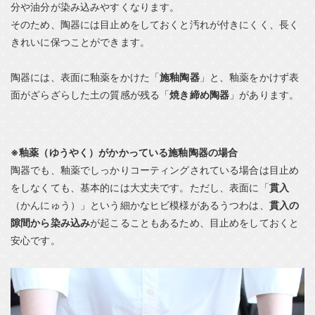
分や油分が染み込みやすくなります。
そのため、陶器には目止めをしておくと汚れが付きにくく、長く
きれいに保つことができます。
陶器には、表面に釉薬をかけた「
施釉陶器
」と、釉薬をかけず表
面がざらざらした土の質感が残る「
焼き締め陶器
」があります。
※釉薬（ゆうやく）がかかっている施釉陶器の場合
陶器でも、釉薬でしっかりコーティングされている場合は目止め
をしなくても、基本的には大丈夫です。ただし、表面に「
貫入
（かんにゅう）」という細かなヒビ模様があるうつわは、
貫入の
隙間から染み込み
が起こることもあるため、目止めをしておくと
安心です。