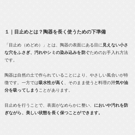
１｜目止めとは？陶器を長く使うための下準備
「目止め（めどめ）」とは、陶器の表面にある目に
見えない小さ
な穴をふさぎ、汚れやシミの染み込みを防ぐ
ためのお手入れ方法
です。
陶器は自然の土で作られていることにより、やさしい風合いが特
徴です。一方では
吸水性が高く
、そのまま使うと料理の
汁気や油
分を吸ってしまう
ことがあります。
目止めを行うことで、表面がなめらかに整い、
においや汚れを防
ぎながら、美しい状態を長く保つことができます。