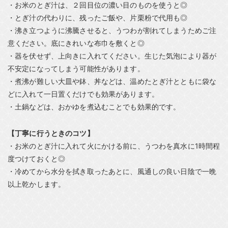
・お米のとぎ汁は、２回目位の濃い目のものを使うと◎
・とぎ汁の代わりに、残ったご飯や、片栗粉で代用も◎
・沸き立つように沸騰させると、うつわが割れてしまうためご注
意ください。底にきれいな布巾を敷くと◎
・器を伏せず、上向きに入れてください。生じた気泡により器が
不安定になってしまう可能性があります。
・煮沸が難しい大皿や鉢、丼などは、温めたとぎ汁とともに袋な
どに入れて一日置くだけでも効果があります。
・土鍋などは、おかゆを煮込むことでも効果的です。
【丁寧に行うときのコツ】
・お米のとぎ汁に入れて火にかける前に、うつわを真水に1時間程
度つけておくと◎
・冷めてから水分を拭き取ったあとに、風通しの良い日陰で一晩
以上乾かします。