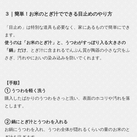
３｜簡単！お米のとぎ汁でできる目止めのやり方
「目止め」は特別な道具も必要なく、家にあるもので簡単にでき
ます。
使うのは「お米のとぎ汁」と、うつわがすっぽり入る大きさの
「鍋」だけ
。とぎ汁に含まれるでんぷん質が陶器の小さな穴をふ
さぎ、汚れやにおいの染み込みを防いでくれます。
【手順】
① うつわを軽く洗う
購入したばかりのうつわをさっと洗い、表面のホコリや汚れを落
とします。
② 鍋にとぎ汁とうつわを入れる
お鍋にうつわを入れ、うつわ全体が隠れるくらいの量のお米のと
ぎ汁を注ぎます。