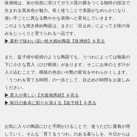
珠洲焼は、灰が自然に溶けてガラス質の膜をつくる独特の技法で
生まれる黒灰色が魅力。長く使うことで表面がなめらかになり、
使い手ごとに異なる艶やかな表情へと変化していきます。
このような焼き締め陶器は、まさに「目止め」によって土味の深
みをじっくりと育てられる一品です。
▶ 素朴で味わい深い焼き締め陶器【珠洲焼】を見る
また、益子焼や萩焼のような陶器でも、うつわによっては釉薬の
下に小さな貫入（ひび模様）があります。そこにお米のとぎ汁が
入り込むことで、模様の色合いや艶の変化をやわらかくします。
「うつわを育てる時間」の一歩として、目止めの時間をお楽しみ
ください。
▶ 貫入が美しい【大堀相馬焼】を見る
▶ 毎日の食卓に彩りを添える【益子焼】を見る
お気に入りの陶器にひと手間かけることで、使うたびに愛着が増
していく。そんな「育てるうつわ」のある暮らしを、今日からは