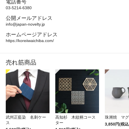
電話番号
03-5214-6380
公開メールアドレス
info@japan-novelty.jp
ホームページアドレス
https://koreiiwaichiba.com/
売れ筋商品
武州正藍染 名刺ケー
高知杉 木紋柄コース
珠洲焼 マグ
ス
ター
3,850円(税込