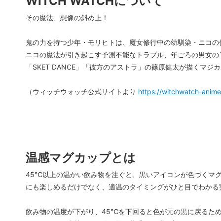
WITCH WATCHについて
その魔法、想像の斜め上！
鬼の力を持つ少年・モリヒトは、魔女修行中の幼馴染・ニコの
ニコの魔法が引き起こす予測不能なトラブル、年ごろの男女の二人
「SKET DANCE」「彼方のアストラ」の篠原健太が描くマジ
（ウィッチウォッチ公式サイトより
https://witchwatch-anim
温感マグカップとは
45℃以上の温かい飲み物を注ぐと、黒いアイコンが色づくマ
にも楽しめるだけでなく、適温のタイミングがひと目でわかる
飲み物の温度が下がり、45℃を下回ると色が元の黒に戻るた