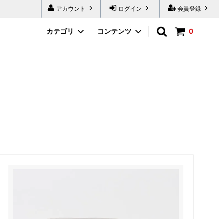
アカウント
ログイン
会員登録
カテゴリ
コンテンツ
0
ボディケア
【ガラス製品】
限定品
【革製品】
山形県
新潟県
群馬県
山梨県
長野県
滋賀県