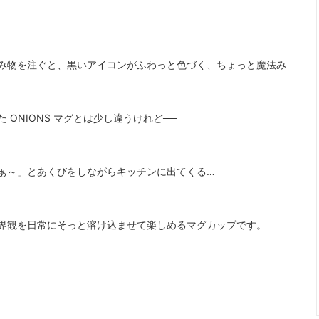
大阪府
兵庫県
み物を注ぐと、黒いアイコンがふわっと色づく、ちょっと魔法み
山口県
高知県
ONIONS マグとは少し違うけれど──
熊本県
沖縄県
ぁ～」とあくびをしながらキッチンに出てくる…
い和オリジナル
すべての商品を見る
界観を日常にそっと溶け込ませて楽しめるマグカップです。