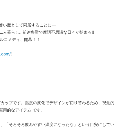
使い魔として同居することに―
暮らし...前途多難で摩訶不思議な日々が始まる!!
カルコメディ、開幕！！
e.com/
）
グカップです。温度の変化でデザインが切り替わるため、視覚的
実用的なアイテム です。
め、「そろそろ飲みやすい温度になったな」という目安にしてい