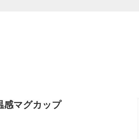
ション
器】
インテリア
【漆器】
・ベビー
】
ギフト
【金属製品】
岩手県
福島県
茨城県
 温感マグカップ
神奈川県
富山県
福井県