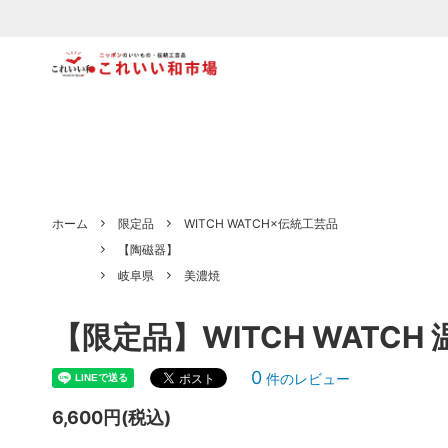
食器
【木製】
ファッ
【陶磁
文具
【織物・布もの】
キッズ
【和紙
北海道
青森県
ホーム
限定品
WITCH WATCH×伝統工芸品
【陶磁器】
宮城県
秋田県
岐阜県
美濃焼
栃木県
千葉県
【限定品】WITCH WATCH
埼玉県
東京都
0
静岡県
石川県
件のレビュー
6,600円(税込)
岐阜県
愛知県