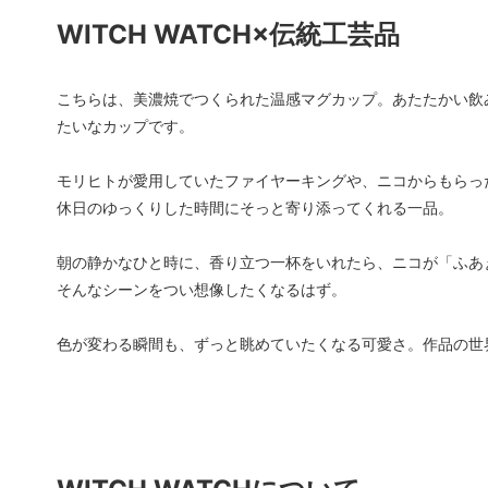
三重県
京都府
WITCH WATCH×伝統工芸品
和歌山県
鳥取県
こちらは、美濃焼でつくられた温感マグカップ。あたたかい飲
岡山県
広島県
たいなカップです。
徳島県
愛媛県
モリヒトが愛用していたファイヤーキングや、ニコからもらった 
大分県
宮崎県
休日のゆっくりした時間にそっと寄り添ってくれる一品。
佐賀県
長崎県
朝の静かなひと時に、香り立つ一杯をいれたら、ニコが「ふあ
その他
これい
そんなシーンをつい想像したくなるはず。
色が変わる瞬間も、ずっと眺めていたくなる可愛さ。作品の世