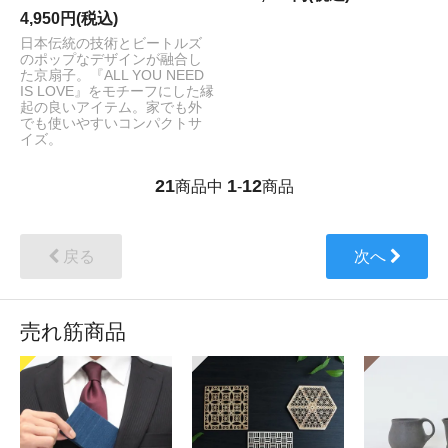
4,950円(税込)
日本伝統の技術とビートルズ
のポップなデザインが融合し
た京扇子。『ALL YOU NEED
IS LOVE』をモチーフにした縁
起の良いアイテム。家でも外
でも使いやすいコンパクトサ
イズ。
21
1
12
商品中
-
商品
戻る
次へ
売れ筋商品