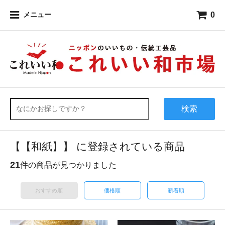
0
メニュー
検索
【【和紙】】 に登録されている商品
21
件の商品が見つかりました
おすすめ順
価格順
新着順