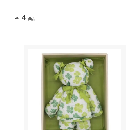
三重県
京都府
和歌山県
鳥取県
4
全
商品
岡山県
広島県
徳島県
愛媛県
大分県
宮崎県
佐賀県
長崎県
その他
これい