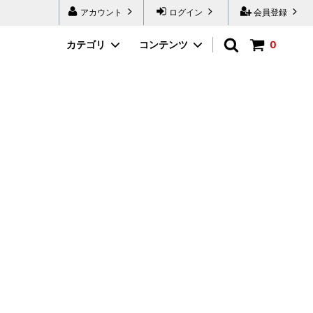
アカウント
ログイン
会員登録
カテゴリ
コンテンツ
0
ボディケア
【ガラス製品】
限定品
【革製品】
山形県
新潟県
群馬県
山梨県
長野県
滋賀県