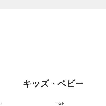
ション
器】
インテリア
【漆器】
・ベビー
】
ギフト
【金属製品】
岩手県
福島県
茨城県
神奈川県
キッズ・ベビー
富山県
福井県
品
食器