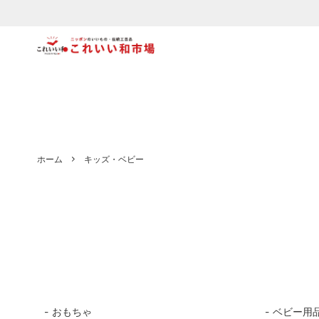
食器
【木製】
ファッ
【陶磁
文具
【織物・布もの】
キッズ
【和紙
北海道
青森県
ホーム
キッズ・ベビー
宮城県
秋田県
栃木県
千葉県
埼玉県
東京都
静岡県
石川県
岐阜県
愛知県
おもちゃ
ベビー用