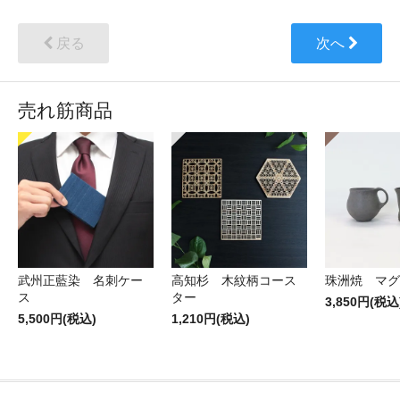
戻る
次へ
売れ筋商品
武州正藍染 名刺ケー
高知杉 木紋柄コース
珠洲焼 マグ
ス
ター
3,850円(税込
5,500円(税込)
1,210円(税込)