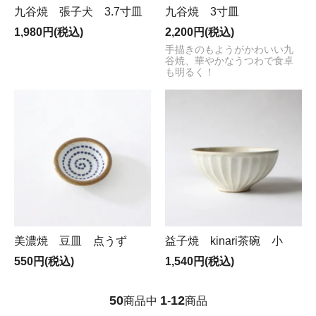
九谷焼 張子犬 3.7寸皿
九谷焼 3寸皿
1,980円(税込)
2,200円(税込)
手描きのもようがかわいい九
谷焼、華やかなうつわで食卓
も明るく！
美濃焼 豆皿 点うず
益子焼 kinari茶碗 小
550円(税込)
1,540円(税込)
50
1
12
商品中
-
商品