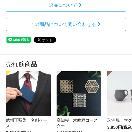
返品について
この商品について問い合わせる
売れ筋商品
武州正藍染 名刺ケー
高知杉 木紋柄コース
珠洲焼 マグ
ス
ター
3,850円(税込