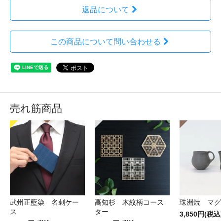
返品について
この商品について問い合わせる
売れ筋商品
武州正藍染 名刺ケー
高知杉 木紋柄コース
珠洲焼 マグ
ス
ター
3,850円(税込