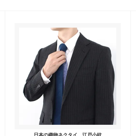
大阪府
兵庫県
山口県
高知県
熊本県
沖縄県
い和オリジナル
すべての商品を見る
日本の織物ネクタイ 江戸小紋