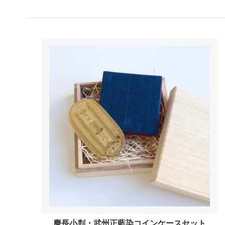
三重県
京都府
和歌山県
鳥取県
岡山県
広島県
徳島県
愛媛県
大分県
宮崎県
佐賀県
長崎県
その他
これい
慶長小判・武州正藍染コインケースセット