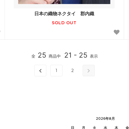
日本の織物ネクタイ 郡内織
SOLD OUT
25
21 - 25
全
商品中
表示
1
2
2026年8月
日
月
火
水
木
金