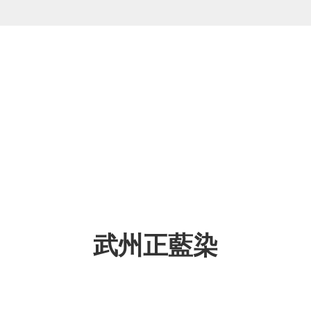
ション
器】
インテリア
【漆器】
・ベビー
】
ギフト
【金属製品】
岩手県
福島県
茨城県
神奈川県
武州正藍染
富山県
福井県