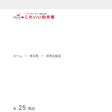
食器
【木製】
ファッ
【陶磁
文具
【織物・布もの】
キッズ
【和紙
北海道
青森県
ホーム
埼玉県
武州正藍染
宮城県
秋田県
栃木県
千葉県
埼玉県
東京都
静岡県
石川県
岐阜県
愛知県
25
全
商品