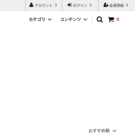
アカウント
ログイン
会員登録
カテゴリ
コンテンツ
0
ボディケア
【ガラス製品】
限定品
【革製品】
山形県
新潟県
群馬県
山梨県
長野県
滋賀県