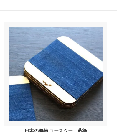
奈良県
島根県
香川県
福岡県
鹿児島県
夏特集
日本の織物 コースター 藍染