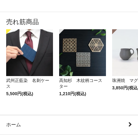
売れ筋商品
武州正藍染 名刺ケー
高知杉 木紋柄コース
珠洲焼 マグ
ス
ター
3,850円(税込
5,500円(税込)
1,210円(税込)
ホーム