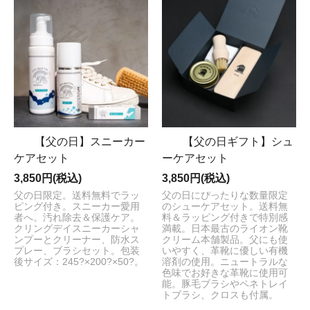
【父の日】スニーカー
【父の日ギフト】シュ
ケアセット
ーケアセット
3,850円(税込)
3,850円(税込)
父の日限定。送料無料でラッ
父の日にぴったりな数量限定
ピング付き。スニーカー愛用
のシューケアセット。送料無
者へ。汚れ除去＆保護ケア。
料＆ラッピング付きで特別感
クリングデイスニーカーシャ
満載。日本最古のライオン靴
ンプーとクリーナー、防水ス
クリーム本舗製品。父にも使
プレー、ブラシセット。包装
いやすく、革靴に優しい有機
後サイズ：245?×200?×50?。
溶剤の使用。ニュートラルな
色味でお好きな革靴に使用可
能。豚毛ブラシやペネトレイ
トブラシ、クロスも付属。