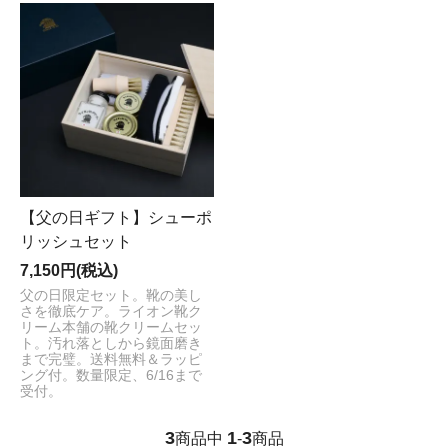
【父の日ギフト】シューポ
リッシュセット
7,150円(税込)
父の日限定セット。靴の美し
さを徹底ケア。ライオン靴ク
リーム本舗の靴クリームセッ
ト。汚れ落としから鏡面磨き
まで完璧。送料無料＆ラッピ
ング付。数量限定、6/16まで
受付。
3
1
3
商品中
-
商品