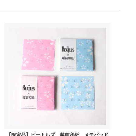
奈良県
島根県
香川県
福岡県
鹿児島県
夏特集
【限定品】ビートルズ 越前和紙 メモパッド