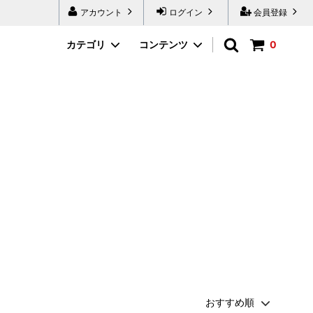
アカウント
ログイン
会員登録
カテゴリ
コンテンツ
0
ボディケア
【ガラス製品】
限定品
【革製品】
山形県
新潟県
群馬県
山梨県
長野県
滋賀県