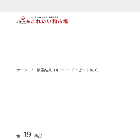
食器
【木製】
ファッ
【陶磁
文具
【織物・布もの】
キッズ
【和紙
北海道
青森県
ホーム
検索結果（キーワード：ビートルズ）
宮城県
秋田県
栃木県
千葉県
埼玉県
東京都
静岡県
石川県
岐阜県
愛知県
19
全
商品