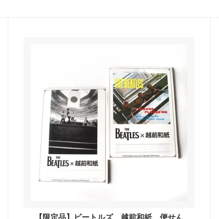
大阪府
兵庫県
山口県
高知県
熊本県
沖縄県
い和オリジナル
すべての商品を見る
【限定品】ビートルズ 越前和紙 便せん