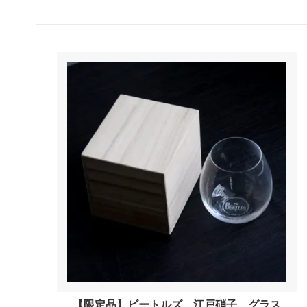
三重県
京都府
和歌山県
鳥取県
岡山県
広島県
徳島県
愛媛県
大分県
宮崎県
佐賀県
長崎県
その他
これい
【限定品】ビートルズ 江戸硝子 グラス