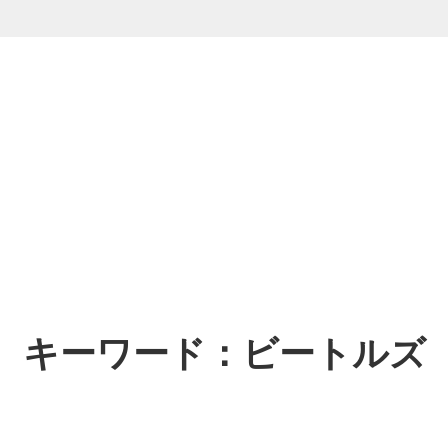
ション
器】
インテリア
【漆器】
・ベビー
】
ギフト
【金属製品】
岩手県
福島県
茨城県
神奈川県
キーワード：ビートルズ
富山県
福井県